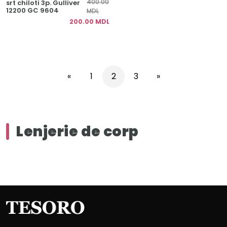
400.00
srt chiloti 3p. Gulliver
12200 GC 9604
MDL
200.00 MDL
«
1
2
3
»
Lenjerie de corp