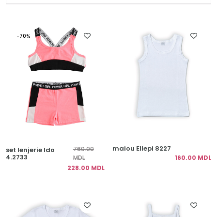
-70%
maiou Ellepi 8227
760.00
set lenjerie Ido
4.2733
MDL
160.00 MDL
228.00 MDL