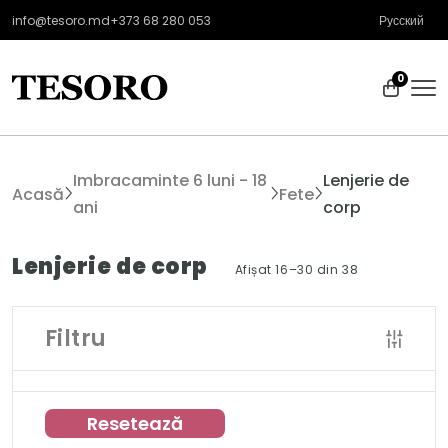
info@tesoro.md
+373 68 280 053
Русский
0
Imbracaminte 6 luni - 18
Lenjerie de
Acasă
Fete
ani
corp
Lenjerie de corp
Afișat 16–30 din 38
Filtru
Resetează