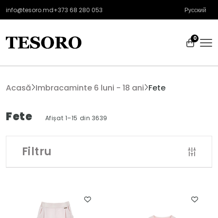
info@tesoro.md
+373 68 280 053
Русский
0
Acasă
Imbracaminte 6 luni - 18 ani
Fete
Fete
Afișat 1–15 din 3639
Filtru