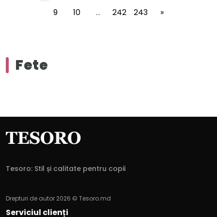
9
10
...
242
243
»
Fete
Tesoro: Stil și calitate pentru copii
Drepturi de autor 2026 © Tesoro.md
Serviciul clienți