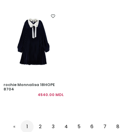
rochie Monnalisa 18HOPE
8704
4540.00 MDL
«
1
2
3
4
5
6
7
8