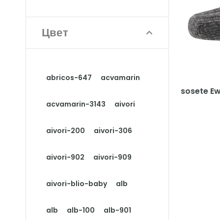
Цвет
abricos-647
acvamarin
sosete Ew
acvamarin-3143
aivori
aivori-200
aivori-306
aivori-902
aivori-909
aivori-blio-baby
alb
alb
alb-100
alb-901