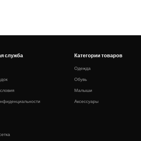
ая служба
Категории товаров
Одежда
идок
Обувь
условия
Малыши
онфиденциальности
Аксессуары
сетка