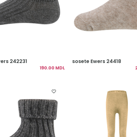
ers 242231
sosete Ewers 24418
190.00 MDL