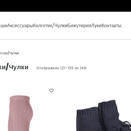
ыши
Аксессуары
Колготки/Чулки
Бижутерия
Луки
Контакты
готки/Чулки
ки/Чулки
Отображено 121–135 из 149