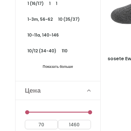
1 (16/17)
1
1
1-3m, 56-62
10 (35/37)
10-11a, 140-146
10/12 (34-40)
110
sosete Ew
Показать больше
Цена