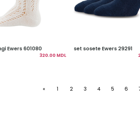
ngi Ewers 601080
set sosete Ewers 29291
320.00 MDL
«
1
2
3
4
5
6