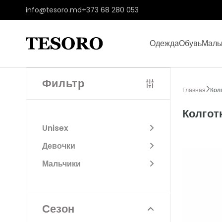
info@tesoro.md
+373 68 280 053
Одежда
Обувь
Мал
Фильтр
Главная
Кол
Колгот
Unisex
Девочки
Мальчики
Сезон