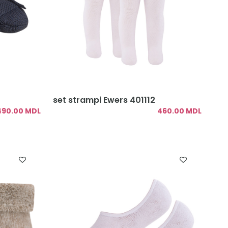
set strampi Ewers 401112
490.00 MDL
460.00 MDL