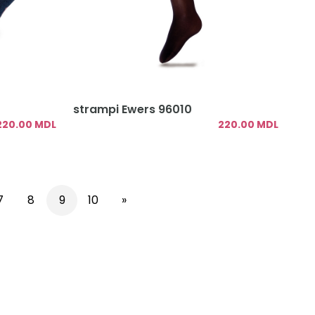
strampi Ewers 96010
220.00 MDL
220.00 MDL
7
8
9
10
»