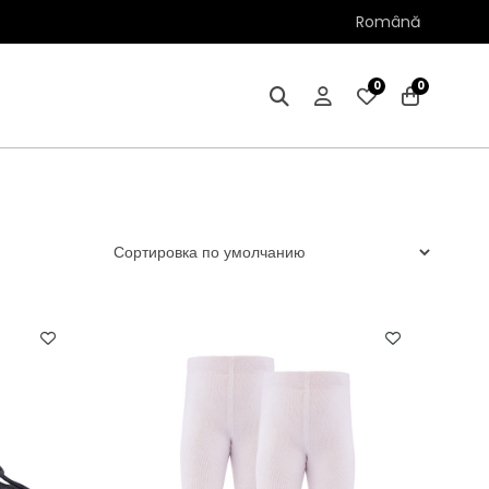
Română
0
0