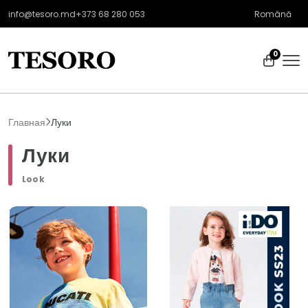
info@tesoro.md
+373 68 280 053
Română
0
Главная
Луки
Луки
Look