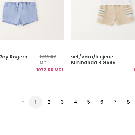
 Roy Rogers
1340.00
set/vara/lenjerie
Minibanda 3.G689
MDL
1072.00 MDL
«
1
2
3
4
5
6
7
8