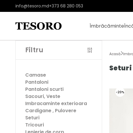
info@tesoro.md
+373 68 280 053
Îmbrăcăminte
Înc
Filtru
Acasă
Imbra
Setur
Camase
Pantaloni
Pantaloni scurti
-20%
Sacouri, Veste
Imbracaminte exterioara
Cardigane , Pulovere
Seturi
Tricouri
Lenjerie de corp