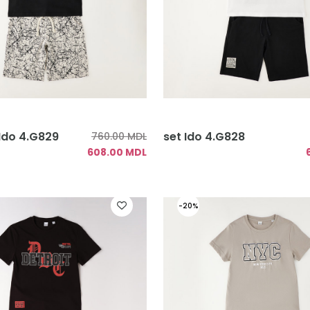
Ido 4.G829
set Ido 4.G828
760.00 MDL
608.00 MDL
-20%