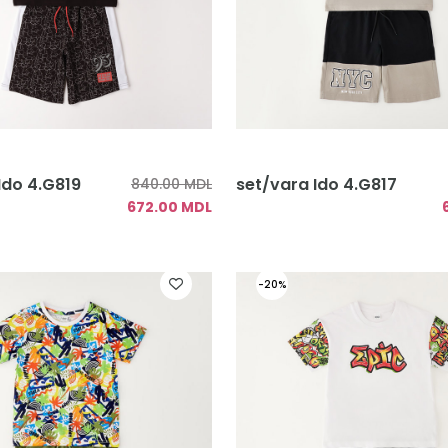
Ido 4.G819
set/vara Ido 4.G817
840.00 MDL
672.00 MDL
-20%