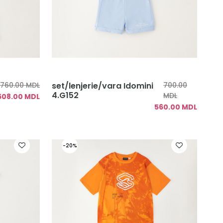
760.00 MDL
set/lenjerie/vara Idomini
700.00
4.G152
MDL
608.00 MDL
560.00 MDL
-20%