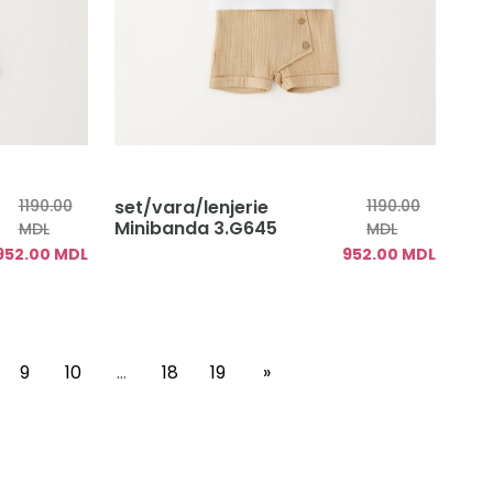
1190.00
set/vara/lenjerie
1190.00
Minibanda 3.G645
MDL
MDL
952.00 MDL
952.00 MDL
9
10
...
18
19
»