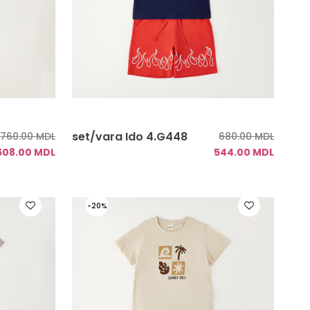
set/vara Ido 4.G448
760.00 MDL
680.00 MDL
608.00 MDL
544.00 MDL
-20%