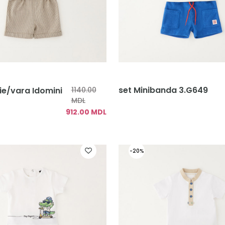
set Minibanda 3.G649
rie/vara Idomini
1140.00
MDL
912.00 MDL
-20%