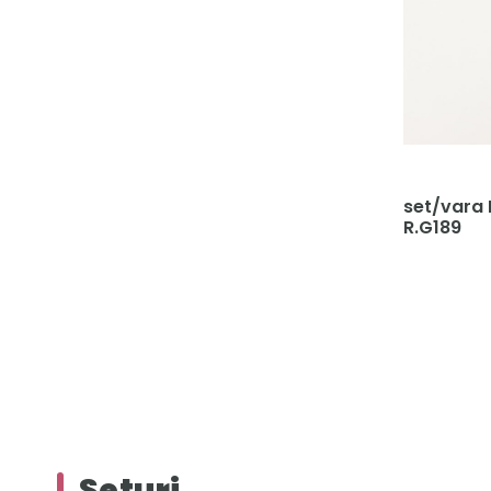
set/vara
R.G189
Seturi