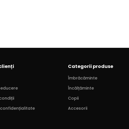
clienți
Categorii produse
Îmbrăcăminte
reducere
Încălțăminte
condiții
Copii
 confidențialitate
Accesorii