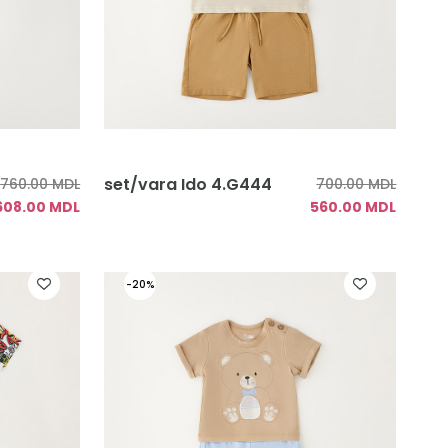
set/vara Ido 4.G444
760.00 MDL
700.00 MDL
608.00 MDL
560.00 MDL
-20%