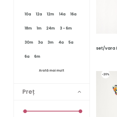
10a
12a
12m
14a
16a
18m
1m
24m
3 - 6m
30m
3a
3m
4a
5a
set/vara 
6a
6m
Arată mai mult
-20%
Preț