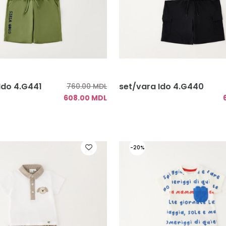
Ido 4.G441
set/vara Ido 4.G440
760.00 MDL
608.00 MDL
-20%