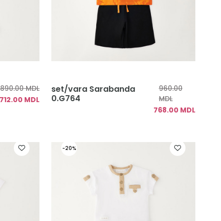
890.00 MDL
set/vara Sarabanda
960.00
0.G764
MDL
712.00 MDL
768.00 MDL
-20%