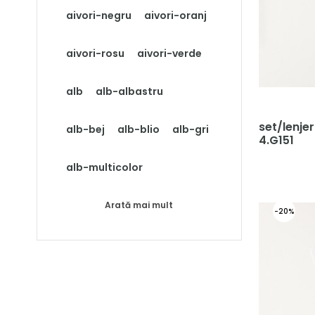
aivori-negru
aivori-oranj
aivori-rosu
aivori-verde
alb
alb-albastru
set/lenje
alb-bej
alb-blio
alb-gri
4.G151
alb-multicolor
Arată mai mult
-20%