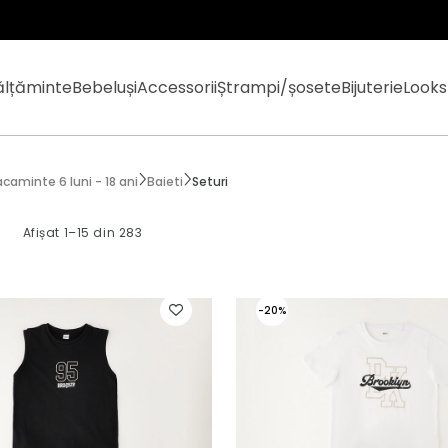
ălțăminte
Bebeluși
Accessorii
Ștrampi/șosete
Bijuterie
Looks
caminte 6 luni - 18 ani
Baieti
Seturi
i
Afișat 1–15 din 283
-20%