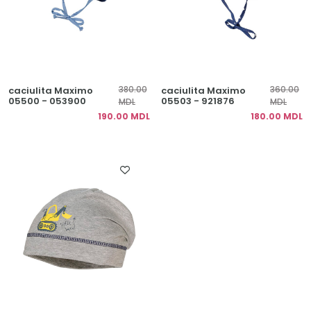
380.00
360.00
caciulita Maximo
caciulita Maximo
05500 - 053900
05503 - 921876
MDL
MDL
190.00 MDL
180.00 MDL