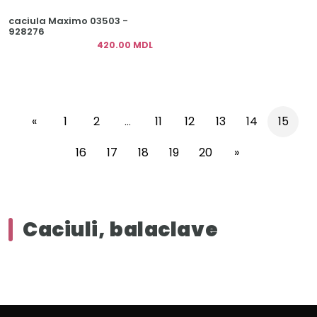
caciula Maximo 03503 -
928276
420.00 MDL
«
1
2
...
11
12
13
14
15
16
17
18
19
20
»
Caciuli, balaclave