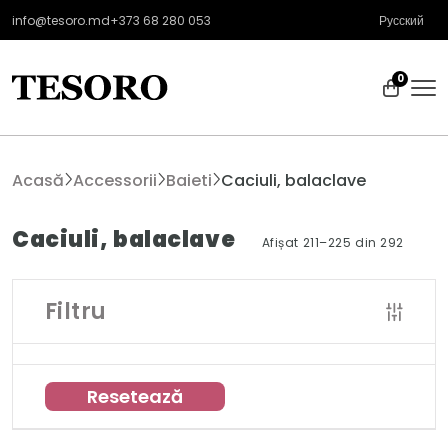
info@tesoro.md
+373 68 280 053
Русский
0
Acasă
Accessorii
Baieti
Caciuli, balaclave
Caciuli, balaclave
Afișat 211–225 din 292
Filtru
Resetează