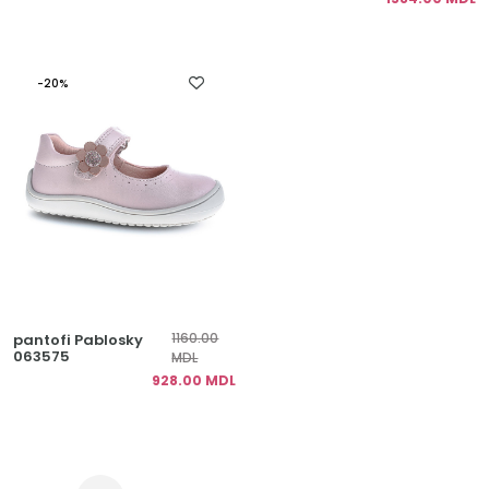
-20%
1160.00
pantofi Pablosky
063575
MDL
928.00 MDL