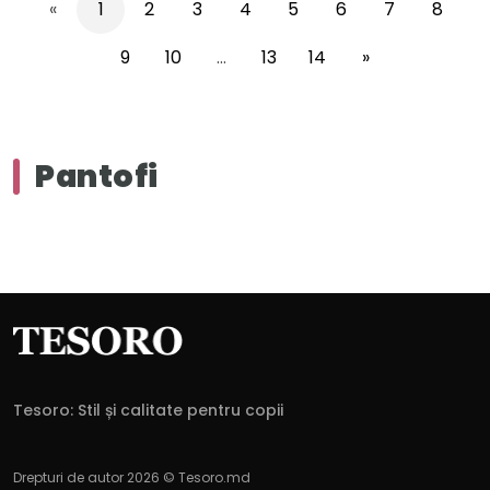
«
1
2
3
4
5
6
7
8
9
10
...
13
14
»
Pantofi
Tesoro: Stil și calitate pentru copii
Drepturi de autor 2026 © Tesoro.md