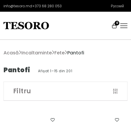
info@tesoro.md
+373 68 280 053
Русский
0
Acasă
Incaltaminte
Fete
Pantofi
Pantofi
Afișat 1–15 din 201
Filtru