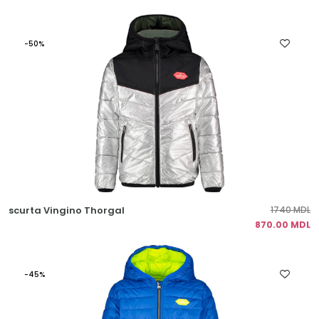
-50%
scurta Vingino Thorgal
1740 MDL
870.00 MDL
-45%