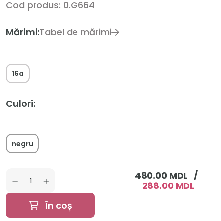
Cod produs: 0.G664
Mărimi:
Tabel de mărimi
16a
Culori:
negru
480.00 MDL
/
288.00 MDL
În coș