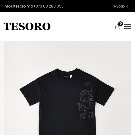
info@tesoro.md
+373 68 280 053
Русский
0