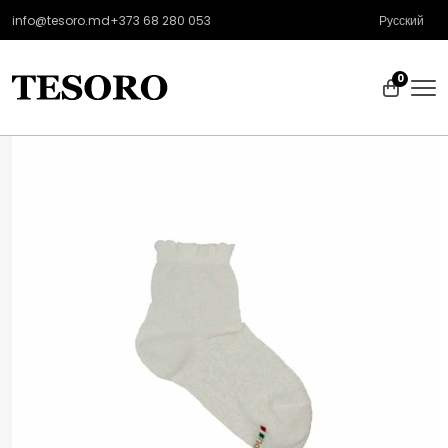
info@tesoro.md
+373 68 280 053
Русский
0