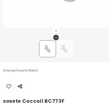
Strampi/sosete
Baieti
sosete Coccoli BC773F