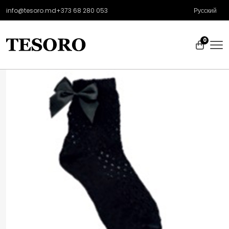
info@tesoro.md
+373 68 280 053
Русский
0