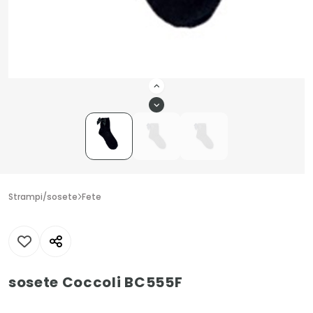
Strampi/sosete
Fete
sosete Coccoli BC555F