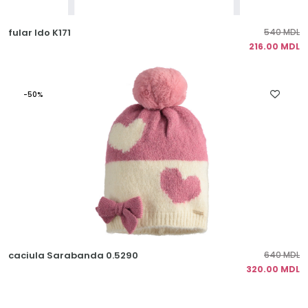
fular Ido K171
540 MDL
216.00 MDL
-50%
caciula Sarabanda 0.5290
640 MDL
320.00 MDL