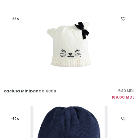
-65%
caciula Minibanda K359
540 MDL
189.00 MDL
-60%