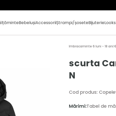
ălțăminte
Bebeluși
Accessorii
Ștrampi/șosete
Bijuterie
Looks
Imbracaminte 6 luni - 18 ani
scurta Ca
N
Cod produs: Copele
Mărimi:
Tabel de mă