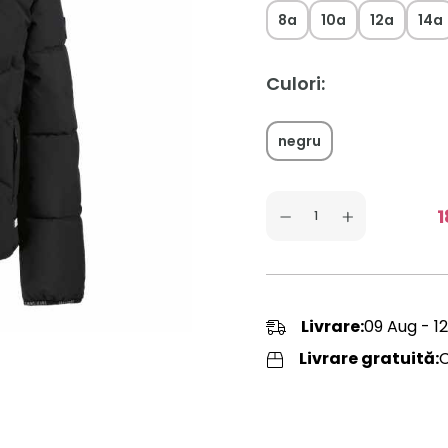
8a
10a
12a
14a
Culori:
negru
1
Livrare:
09 Aug - 1
Livrare gratuită: