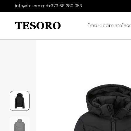
info@tesoro.md
+373 68 280 053
Îmbrăcăminte
Înc