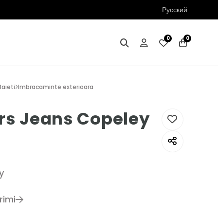
Русский
0
0
Baieti
Imbracaminte exterioara
rs Jeans Copeley
y
rimi