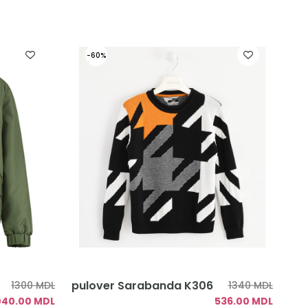
-60%
pulover Sarabanda K306
1300 MDL
1340 MDL
040.00 MDL
536.00 MDL