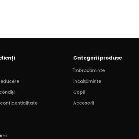
clienți
Categorii produse
Îmbrăcăminte
reducere
Încălțăminte
condiții
Copii
 confidențialitate
Accesorii
imii