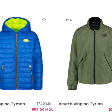
-20%
ingino Tymon
scurta Vingino Tyrion
1740 MDL
957.00 MDL
1