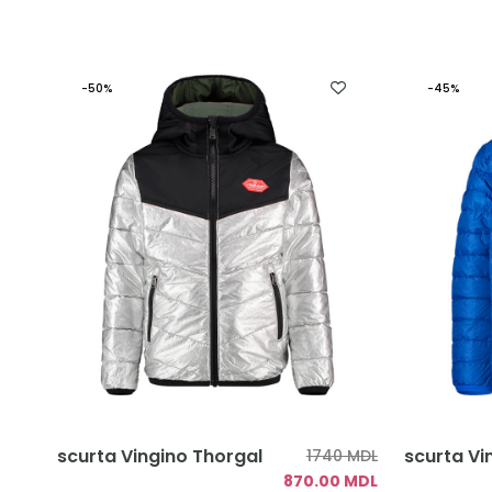
-50%
-45%
scurta Vingino Thorgal
scurta V
1740 MDL
870.00 MDL