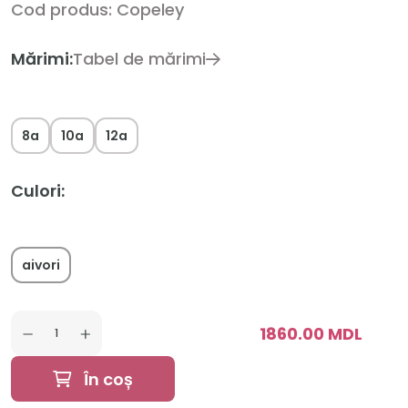
Cod produs: Copeley
Mărimi:
Tabel de mărimi
8a
10a
12a
Culori:
aivori
1860.00 MDL
În coș