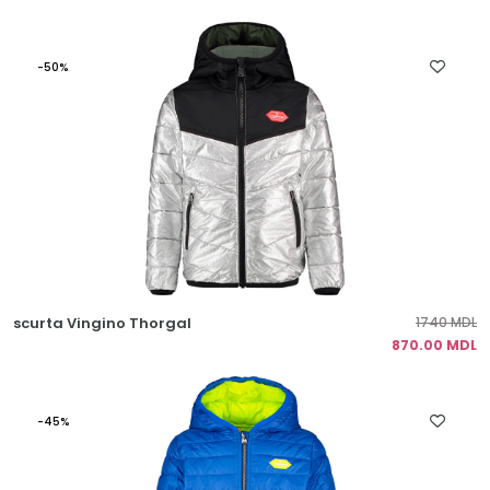
-50%
scurta Vingino Thorgal
1740 MDL
870.00 MDL
-45%