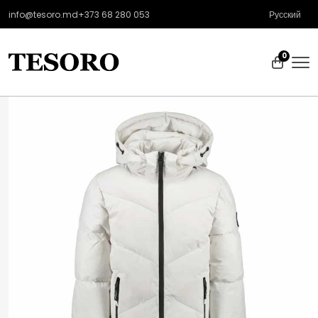
info@tesoro.md
+373 68 280 053
Русский
0