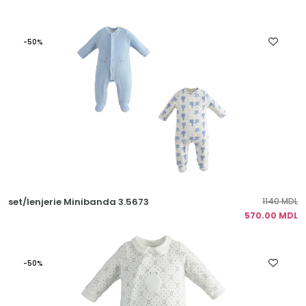
-50%
set/lenjerie Minibanda 3.5673
1140 MDL
570.00 MDL
-50%