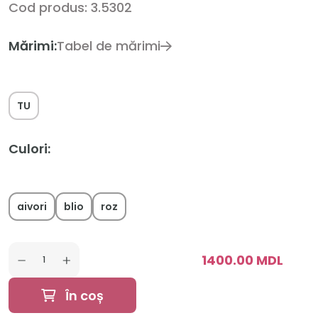
Cod produs: 3.5302
Mărimi:
Tabel de mărimi
TU
Culori:
aivori
blio
roz
1400.00 MDL
În coș