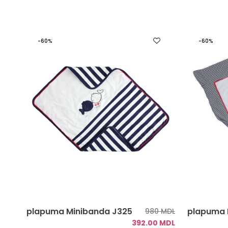
-60%
-60%
plapuma Minibanda J325
plapuma I
980 MDL
392.00 MDL