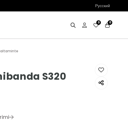
Русский
0
0
caltaminte
nibanda S320
rimi