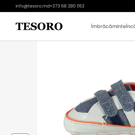
info@tesoro.md
+373 68 280 053
Îmbrăcăminte
Înc