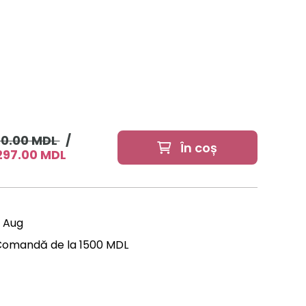
60.00 MDL
/
În coș
297.00 MDL
2 Aug
Comandă de la 1500 MDL