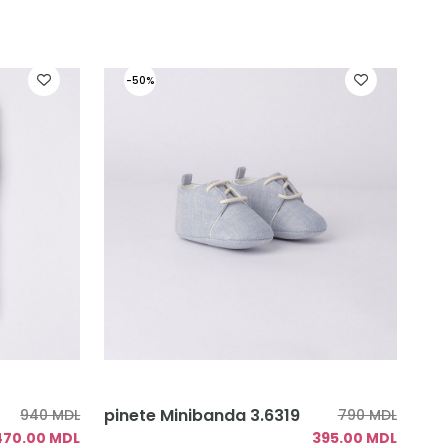
-50%
pinete Minibanda 3.6319
940 MDL
790 MDL
470.00 MDL
395.00 MDL