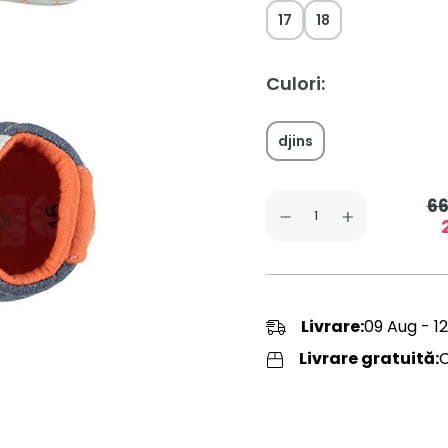
17
18
Culori:
djins
6
Livrare:
09 Aug - 1
Livrare gratuită: