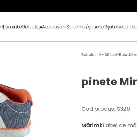
ălțăminte
Bebeluși
Accessorii
Ștrampi/șosete
Bijuterie
Looks
Bebelusi 0 - 36 luni
Baieti
In
pinete Mi
Cod produs: S320
Mărimi:
Tabel de mă