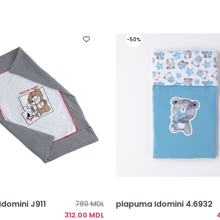
-50%
domini J911
plapuma Idomini 4.6932
780 MDL
312.00 MDL