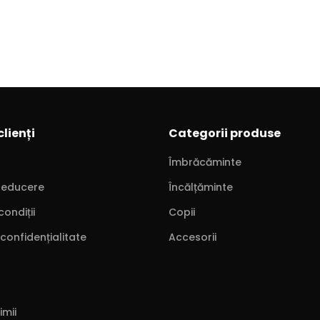
clienți
Categorii produse
Îmbrăcăminte
reducere
Încălțăminte
condiții
Copii
 confidențialitate
Accesorii
imii