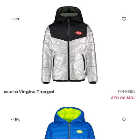
-50%
scurta Vingino Thorgal
1740 MDL
870.00 MDL
-45%