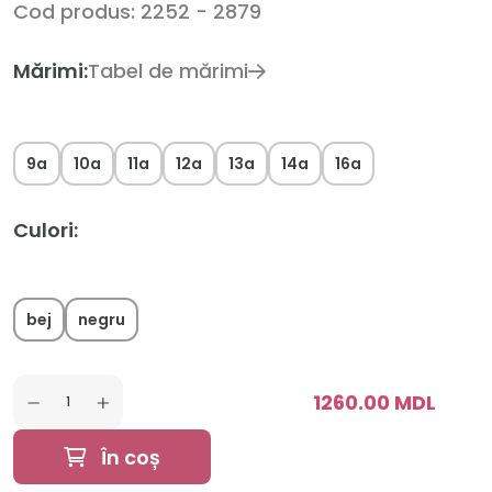
Cod produs: 2252 - 2879
Mărimi:
Tabel de mărimi
9a
10a
11a
12a
13a
14a
16a
Culori:
bej
negru
1260.00 MDL
În coș