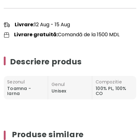
Livrare:
12 Aug - 15 Aug
Livrare gratuită:
Comandă de la 1500 MDL
Descriere produs
Sezonul
Compozitie
Genul
Toamna -
100% PL, 100%
Unisex
Iarna
CO
Produse similare