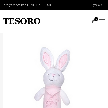
info@tesoro.md
+373 68 280 053
Русский
0