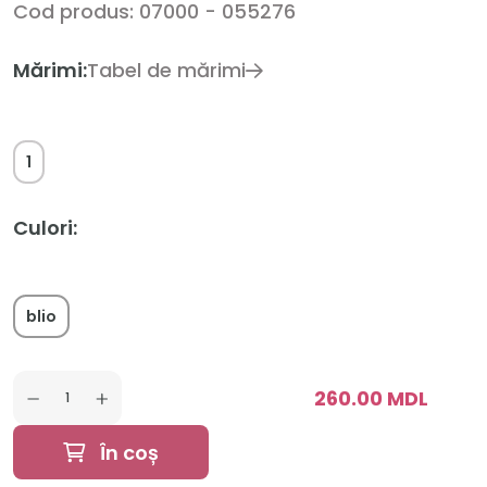
Cod produs: 07000 - 055276
Mărimi:
Tabel de mărimi
1
Culori:
blio
260.00 MDL
În coș