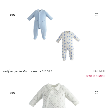
-50%
set/lenjerie Minibanda 3.5673
1140 MDL
570.00 MDL
-50%