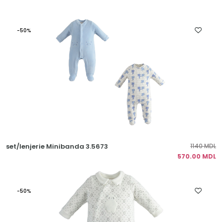
-50%
set/lenjerie Minibanda 3.5673
1140 MDL
570.00 MDL
-50%