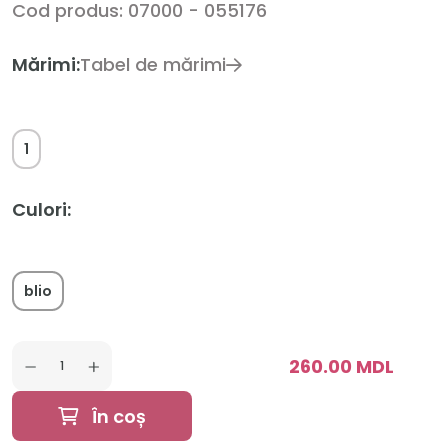
Cod produs: 07000 - 055176
Mărimi:
Tabel de mărimi
1
Culori:
blio
260.00 MDL
În coș