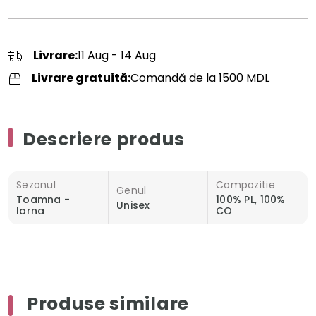
Livrare:
11 Aug - 14 Aug
Livrare gratuită:
Comandă de la 1500 MDL
Descriere produs
Sezonul
Compozitie
Genul
Toamna -
100% PL, 100%
Unisex
Iarna
CO
Produse similare