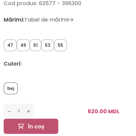
Cod produs: 63577 - 396300
Mărimi:
Tabel de mărimi
47
49
51
53
55
Culori:
bej
620.00 MDL
În coș