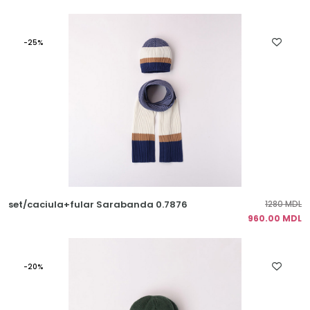
-25%
set/caciula+fular Sarabanda 0.7876
1280 MDL
960.00 MDL
-20%