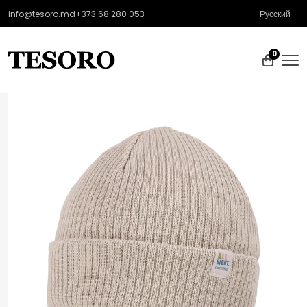
info@tesoro.md
+373 68 280 053
Русский
0