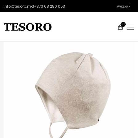
info@tesoro.md
+373 68 280 053
Русский
0