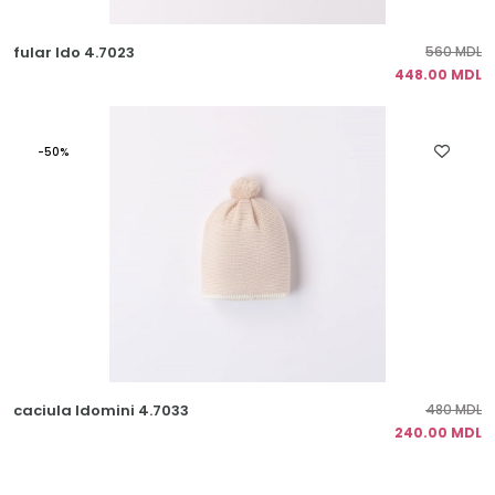
fular Ido 4.7023
560 MDL
448.00 MDL
-50%
caciula Idomini 4.7033
480 MDL
240.00 MDL