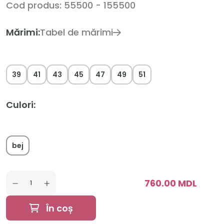
Cod produs: 55500 - 155500
Mărimi:
Tabel de mărimi
39
41
43
45
47
49
51
Culori:
bej
760.00 MDL
În coș