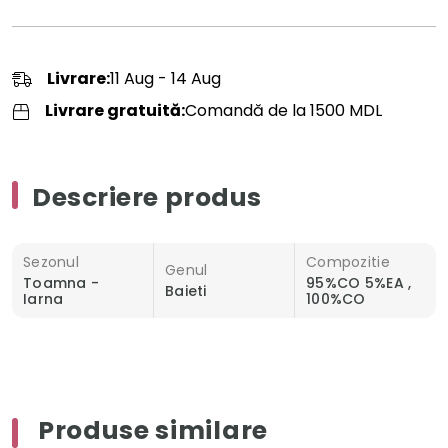
Livrare:
11 Aug - 14 Aug
Livrare gratuită:
Comandă de la 1500 MDL
Descriere produs
Sezonul
Compozitie
Genul
Toamna -
95%CO 5%EA ,
Baieti
Iarna
100%CO
Produse similare