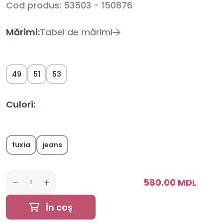
Cod produs: 53503 - 150876
Mărimi:
Tabel de mărimi
49
51
53
Culori:
fuxia
jeans
580.00 MDL
În coș