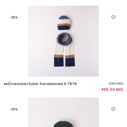
-25%
set/caciula+fular Sarabanda 0.7876
1280 MDL
960.00 MDL
-20%