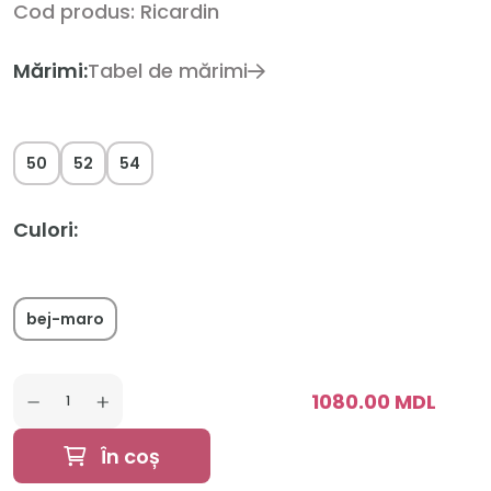
Cod produs: Ricardin
Mărimi:
Tabel de mărimi
50
52
54
Culori:
bej-maro
1080.00 MDL
În coș