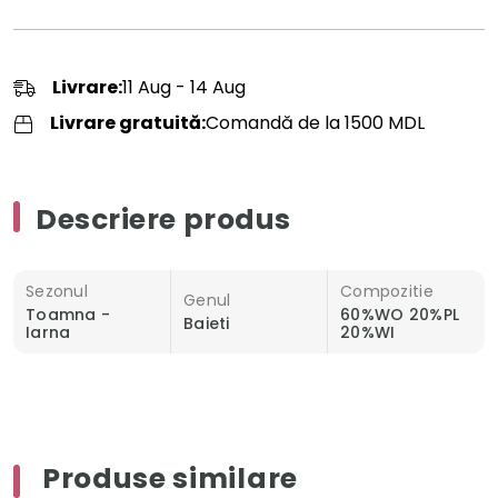
Livrare:
11 Aug - 14 Aug
Livrare gratuită:
Comandă de la 1500 MDL
Descriere produs
Sezonul
Compozitie
Genul
Toamna -
60%WO 20%PL
Baieti
Iarna
20%WI
Produse similare