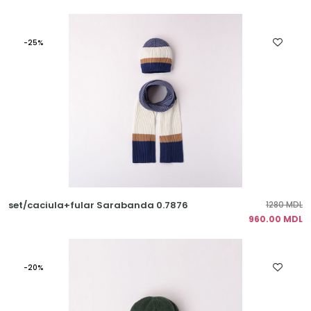
-25%
set/caciula+fular Sarabanda 0.7876
1280 MDL
960.00 MDL
-20%