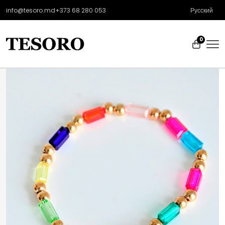
info@tesoro.md
+373 68 280 053
Русский
0