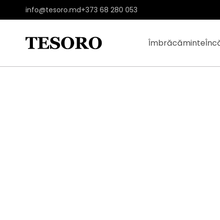
info@tesoro.md
+373 68 280 053
Îmbrăcăminte
Înc