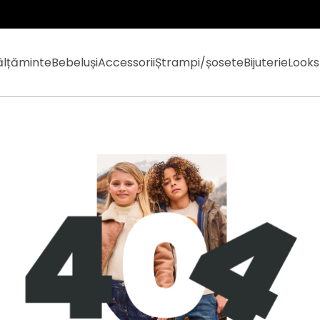
ălțăminte
Bebeluși
Accessorii
Ștrampi/șosete
Bijuterie
Looks