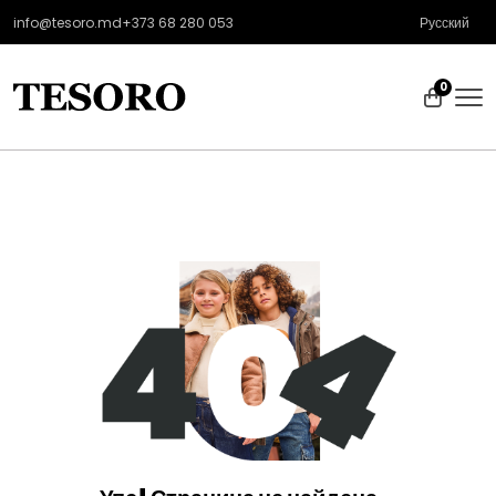
info@tesoro.md
+373 68 280 053
Русский
0