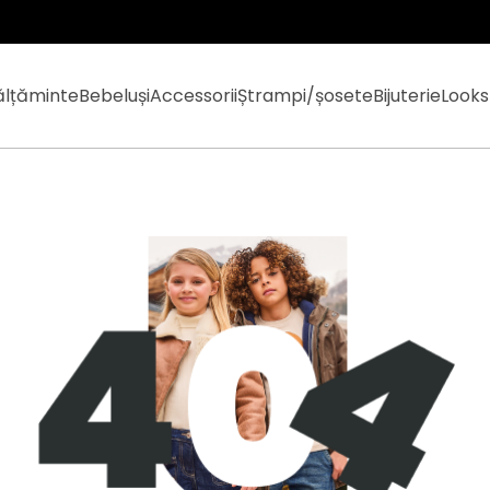
ălțăminte
Bebeluși
Accessorii
Ștrampi/șosete
Bijuterie
Looks