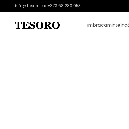
info@tesoro.md
+373 68 280 053
Îmbrăcăminte
Înc