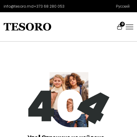
info@tesoro.md
+373 68 280 053
Русский
0