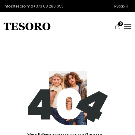
info@tesoro.md
+373 68 280 053
Русский
0