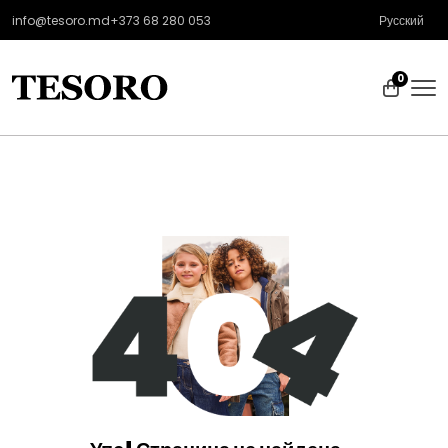
info@tesoro.md
+373 68 280 053
Русский
0