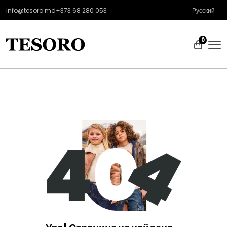
info@tesoro.md
+373 68 280 053
Русский
0