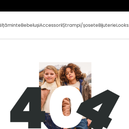
ălțăminte
Bebeluși
Accessorii
Ștrampi/șosete
Bijuterie
Looks