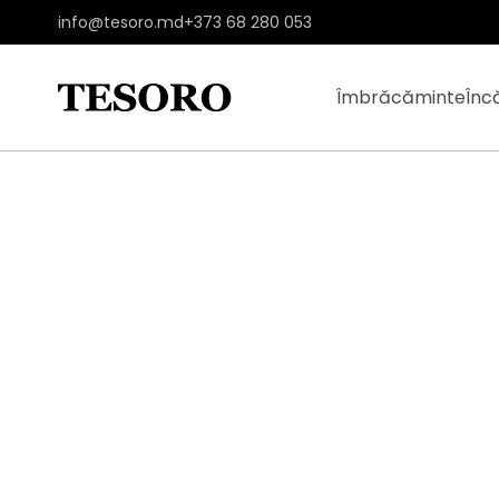
info@tesoro.md
+373 68 280 053
Îmbrăcăminte
Înc