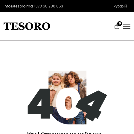
info@tesoro.md
+373 68 280 053
Русский
0