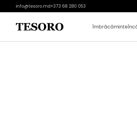
info@tesoro.md
+373 68 280 053
Îmbrăcăminte
Înc