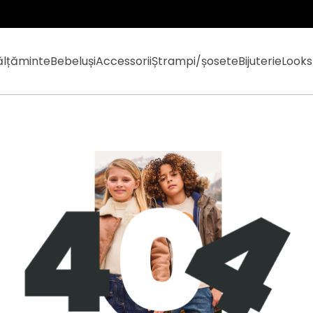
ălțăminte
Bebeluși
Accessorii
Ștrampi/șosete
Bijuterie
Looks