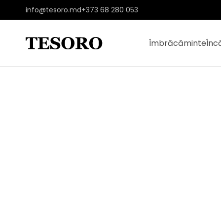
info@tesoro.md
+373 68 280 053
Îmbrăcăminte
Înc