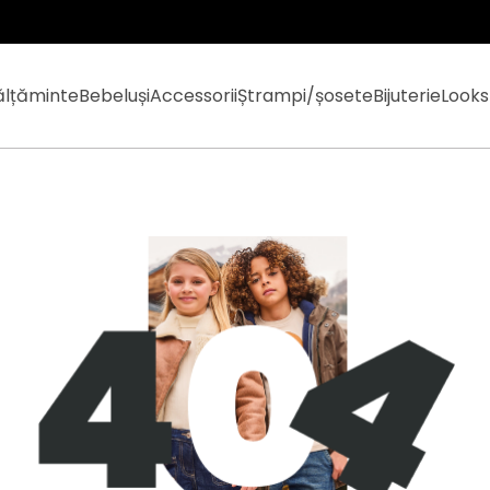
ălțăminte
Bebeluși
Accessorii
Ștrampi/șosete
Bijuterie
Looks