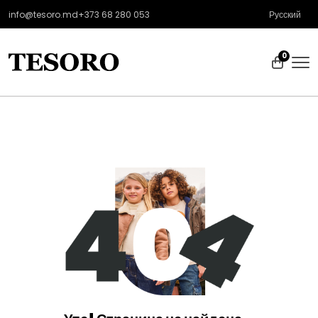
info@tesoro.md
+373 68 280 053
Русский
0