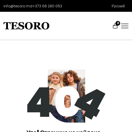
info@tesoro.md
+373 68 280 053
Русский
0