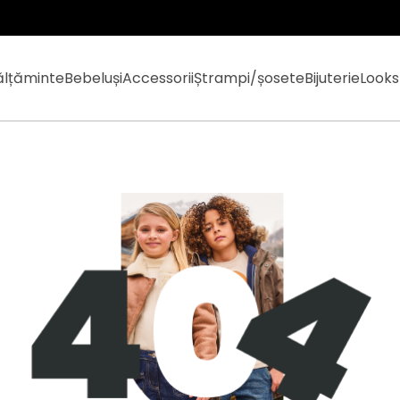
ălțăminte
Bebeluși
Accessorii
Ștrampi/șosete
Bijuterie
Looks