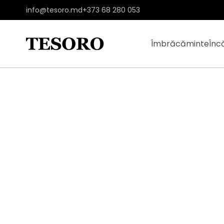
info@tesoro.md
+373 68 280 053
Îmbrăcăminte
Înc