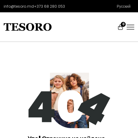
info@tesoro.md
+373 68 280 053
Русский
0