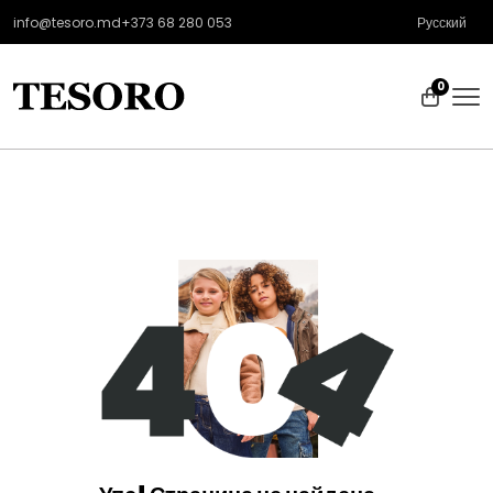
info@tesoro.md
+373 68 280 053
Русский
0