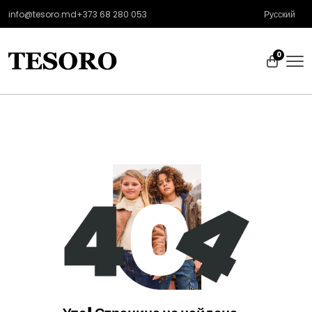
info@tesoro.md
+373 68 280 053
Русский
0