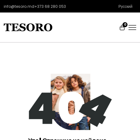
info@tesoro.md
+373 68 280 053
Русский
0