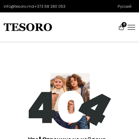
info@tesoro.md
+373 68 280 053
Русский
0