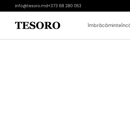
info@tesoro.md
+373 68 280 053
Îmbrăcăminte
Înc