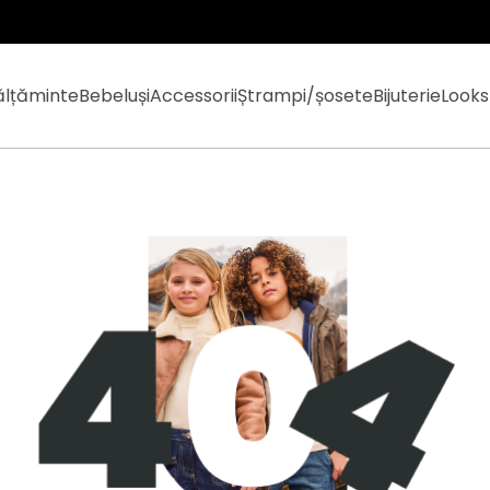
ălțăminte
Bebeluși
Accessorii
Ștrampi/șosete
Bijuterie
Looks