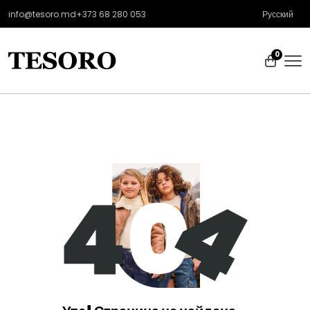
info@tesoro.md
+373 68 280 053
Русский
0