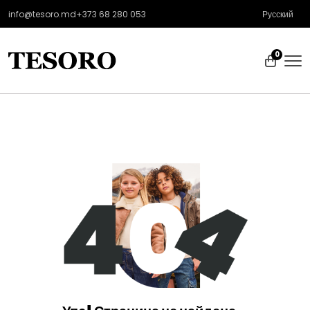
info@tesoro.md
+373 68 280 053
Русский
0