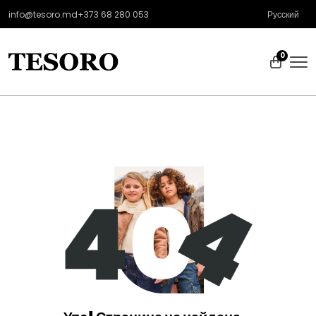
info@tesoro.md
+373 68 280 053
Русский
0